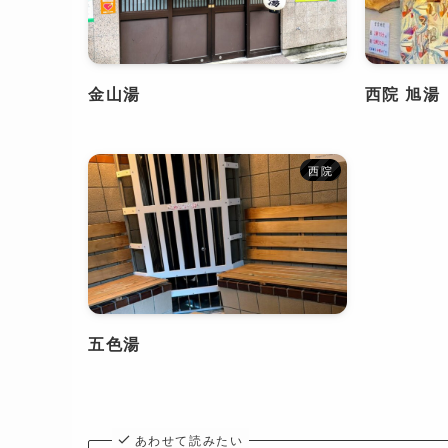
金山湯
西院 旭湯
西院
五色湯
あわせて読みたい