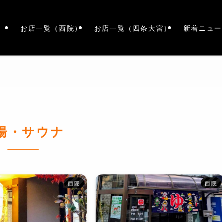
お店一覧（西院）
お店一覧（四条大宮）
新着ニュー
湯・サウナ
西院
西院